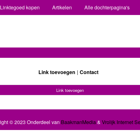
Linktegoed kopen
Artikelen
Alle dochterpagina's
Link toevoegen
Contact
Link toevoegen
ight © 2023 Onderdeel van
BaakmanMedia
&
Vrolijk Internet S