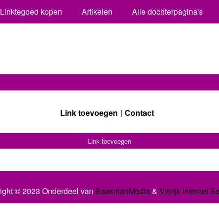
Linktegoed kopen
Artikelen
Alle dochterpagina's
Link toevoegen
Contact
Link toevoegen
ight © 2023 Onderdeel van
BaakmanMedia
&
Vrolijk Internet S